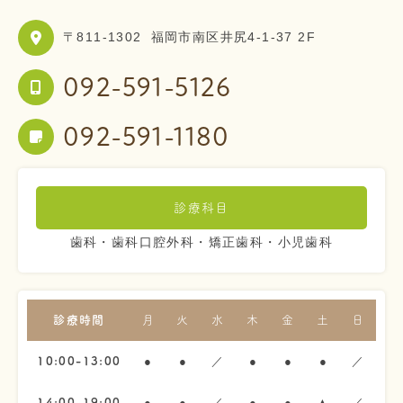
〒811-1302
福岡市南区井尻4-1-37 2F
092-591-5126
092-591-1180
診療科目
歯科・歯科口腔外科・矯正歯科・小児歯科
診療時間
月
火
水
木
金
土
日
●
●
／
●
●
●
／
10:00-13:00
●
●
／
●
●
▲
／
14:00-19:00