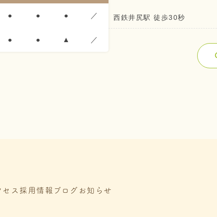
●
●
●
／
西鉄井尻駅 徒歩30秒
●
●
▲
／
クセス
採用情報
ブログ
お知らせ