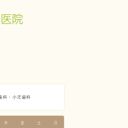
歯科・小児歯科
木
金
土
日