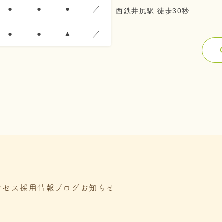
●
●
●
／
西鉄井尻駅 徒歩30秒
●
●
▲
／
クセス
採用情報
ブログ
お知らせ