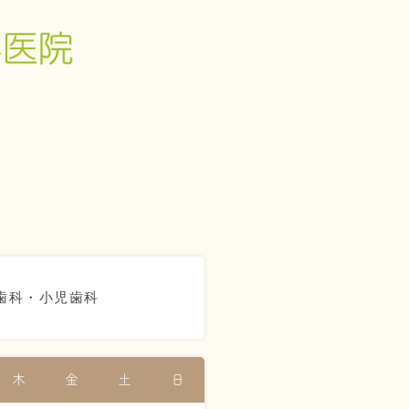
歯科・小児歯科
木
金
土
日