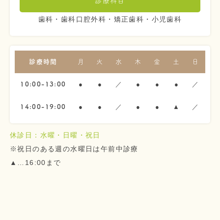
診療科目
歯科・歯科口腔外科・矯正歯科・小児歯科
診療時間
月
火
水
木
金
土
日
●
●
／
●
●
●
／
10:00-13:00
●
●
／
●
●
▲
／
14:00-19:00
休診日：水曜・日曜・祝日
※祝日のある週の水曜日は午前中診療
▲…16:00まで