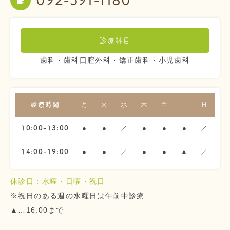
092-591-1180
診療科目
歯科・歯科口腔外科・矯正歯科・小児歯科
診療時間
月
火
水
木
金
土
日
●
●
／
●
●
●
／
10:00-13:00
●
●
／
●
●
▲
／
14:00-19:00
休診日：水曜・日曜・祝日
※祝日のある週の水曜日は午前中診療
▲…16:00まで