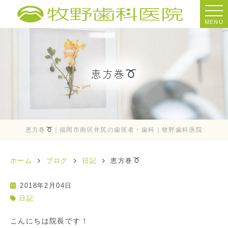
MENU
恵方巻
恵方巻
｜福岡市南区井尻の歯医者・歯科｜牧野歯科医院
ホーム
ブログ
日記
恵方巻
2018年2月04日
日記
こんにちは院長です！