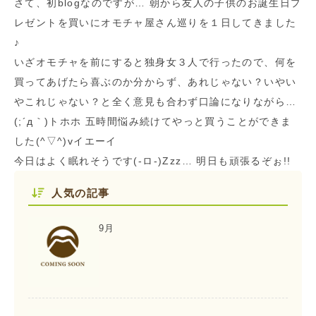
さて、初blogなのですが… 朝から友人の子供のお誕生日プ
レゼントを買いにオモチャ屋さん巡りを１日してきました
♪
いざオモチャを前にすると独身女３人で行ったので、何を
買ってあげたら喜ぶのか分からず、あれじゃない？いやい
やこれじゃない？と全く意見も合わず口論になりながら…
(;´д｀)トホホ 五時間悩み続けてやっと買うことができま
した(^▽^)vイエーイ
今日はよく眠れそうです(-ロ-)Zzz… 明日も頑張るぞぉ!!
人気の記事
9月