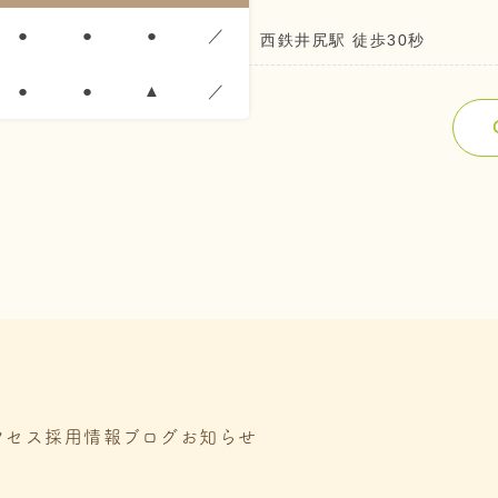
●
●
●
／
西鉄井尻駅 徒歩30秒
●
●
▲
／
クセス
採用情報
ブログ
お知らせ