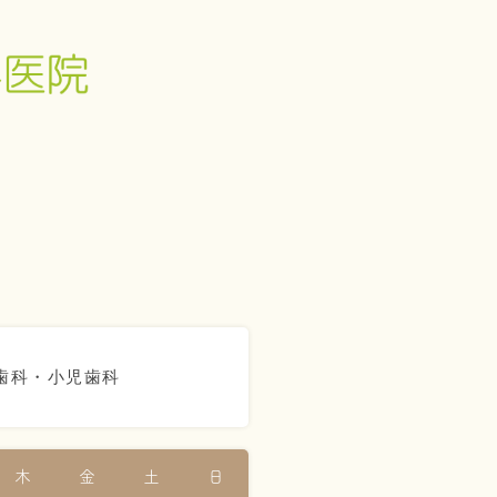
歯科・小児歯科
木
金
土
日